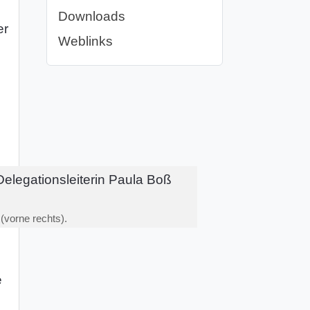
Downloads
er
Weblinks
n
(vorne rechts).
e